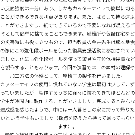
い反面強度は十分にあり、しかもカッターナイフで簡単に切る
ことができるできる利点があります。また、ばらして持ち運ぶ
ことができますし、紙でできているので不要になれば燃えるゴ
ミとして簡単に捨てることもできます。避難所や仮設住宅など
の災害時にも役に立つもので、担当教員の金井先生は熊本地震
の際にこの強化段ボールを使った復興支援活動に参加されてい
ました。他にも強化段ボールを使って遊具や座位保持装置など
を製作することもあります。今回の演習ではこの素材の理解や
加工方法の体験として、座椅子の製作を行いました。
カッターナイフの使用に慣れていない学生は最初は少してこず
っていましたが、製作するうちに徐々に慣れてきてほとんどの
学生が時間内に製作することができました。完成するとみんな
達成感を感じたようで、中には一人暮らしの家に持って帰りた
いという学生もいました（採点を終えたら持って帰ってもらい
ます）。
一般的な福祉用具を使った支援だけでなく、工夫すればさまざ